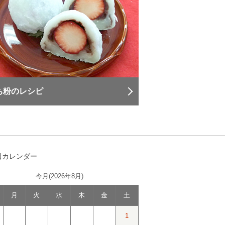
ち粉のレシピ
日カレンダー
今月(2026年8月)
月
火
水
木
金
土
1