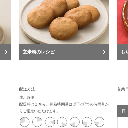
玄米粉のレシピ
も
配送方法
営業
佐川急便
配送料は
こちら
。到着時間帯は以下の7つの時間帯か
らご指定いただけます。
日